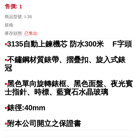
售價: 1
商品型號: I-36
規格:
庫存狀態:
已售出
•
3135自動上鍊機芯 防水300米 F字頭
•
不鏽鋼材質錶帶、摺疊扣、旋入式錶
冠
•
黑色單向旋轉錶框、
黑色面盤、夜光賓
士指針、時標
、
藍寶石水晶玻璃
•
錶徑:40mm
•
附本公司開立之保證書