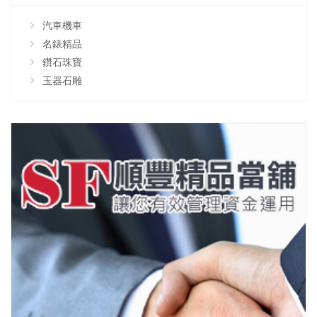
汽車機車
名錶精品
鑽石珠寶
玉器石雕