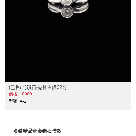
(已售出)鑽石戒指 主鑽32分
價格: 16000
型號: A-2
名錶精品黃金鑽石借款