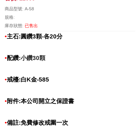
商品型號: A-58
規格:
庫存狀態:
已售出
•
主石:圓鑽3顆-各20分
•
配鑽
:小鑽30顆
•
戒檯:白K金-585
•
附件:本公司開立之保證書
•
備註:免費修改戒圍一次