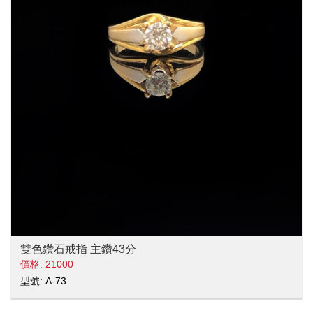
雙色鑽石戒指 主鑽43分
價格: 21000
型號: A-73