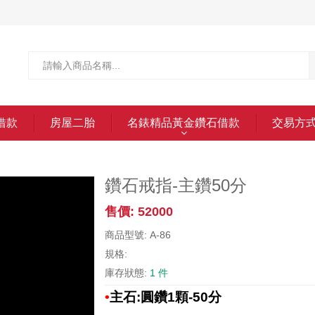
借款
房屋二胎
名錶精品黃金鑽石借款
交易方
鑽石戒指-主鑽50分
售價: 52000
商品型號: A-86
規格:
庫存狀態:
1 件
•
主石:圓鑽1顆-50分