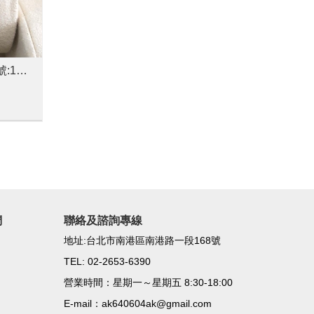
(已售出) ROLEX 勞力士 型號:16610T 黑水鬼
鑽石戒
價格: 4
GIA鑽石戒指-主鑽1克拉-E-VVS2
型號: A
價格: 230000
型號: A-95
GIA-E-VVS2
們
聯絡及諮詢專線
地址:台北市南港區南港路一段168號
TEL: 02-2653-6390
營業時間：星期一～星期五 8:30-18:00
E-mail：ak640604ak@gmail.com