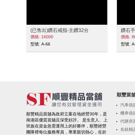
(已售出)鑽石戒指-主鑽32分
鑽石
價格: 16000
價格: 8
型號: A-66
型號: A
順豐當
汽車借
機車借
順豐精品當舖為政府立案在地經營30年，是
南港區優質當舖且深受好評。 是生意人、上
代辦房
班族在資金急需運用上的好夥伴，順豐經營
名錶精
團隊裡每位服務專員，專業親切熱心，在於