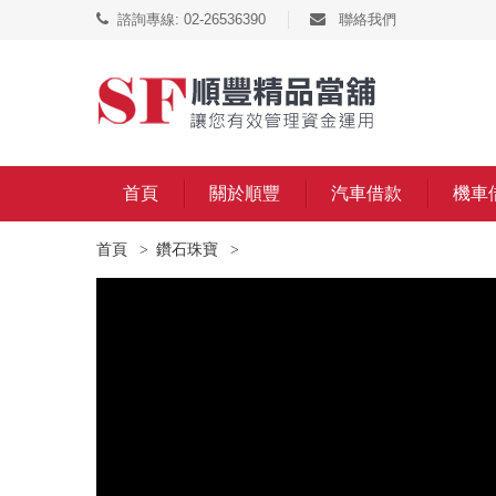
諮詢專線: 02-26536390
聯絡我們
首頁
關於順豐
汽車借款
機車
首頁
鑽石珠寶