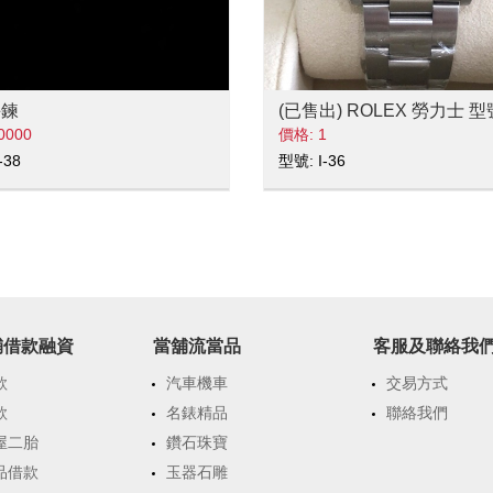
手鍊
0000
價格: 1
-38
型號: I-36
舖借款融資
當舖流當品
客服及聯絡我
款
汽車機車
交易方式
款
名錶精品
聯絡我們
屋二胎
鑽石珠寶
品借款
玉器石雕