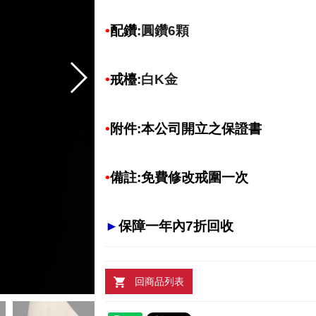
•
配鑽
:圓鑽6顆
•
戒檯
:白K金
•
附件:本公司開立之保證書
•
備註:免費修改戒圍一次
►
保障一年內7折回收
回商品列表