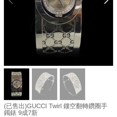
(已售出)GUCCI Twirl 鏤空翻轉鑽圈手
鐲錶 9成7新