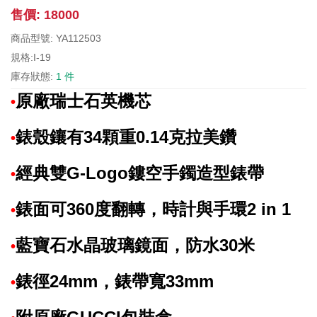
售價: 18000
商品型號: YA112503
規格:I-19
庫存狀態:
1 件
原廠瑞士石英機芯
•
錶殼鑲有34顆重0.14克拉美鑽
•
經典雙G-Logo鏤空手鐲造型錶帶
•
錶面可360度翻轉，時計與手環2 in 1
•
藍寶石水晶玻璃鏡面，防水30米
•
錶徑24mm，錶帶寬33mm
•