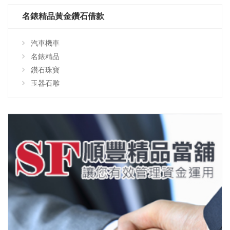
名錶精品黃金鑽石借款
汽車機車
名錶精品
鑽石珠寶
玉器石雕