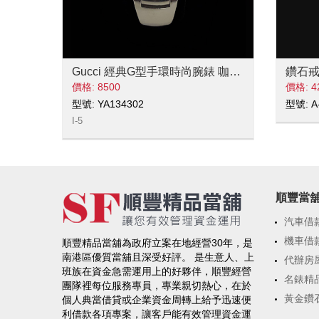
Gucci 經典G型手環時尚腕錶 咖啡面
鑽石戒
價格: 8500
價格: 4
型號: YA134302
型號: A
I-5
順豐當
汽車借
機車借
順豐精品當舖為政府立案在地經營30年，是
南港區優質當舖且深受好評。 是生意人、上
代辦房
班族在資金急需運用上的好夥伴，順豐經營
名錶精
團隊裡每位服務專員，專業親切熱心，在於
黃金鑽
個人典當借貸或企業資金周轉上給予迅速便
利借款各項專案，讓客戶能有效管理資金運