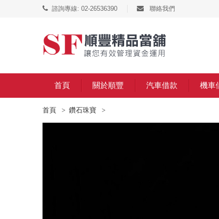
諮詢專線: 02-26536390
聯絡我們
首頁
關於順豐
汽車借款
機車
首頁
鑽石珠寶