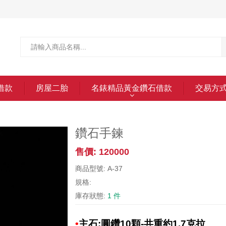
借款
房屋二胎
名錶精品黃金鑽石借款
交易方
鑽石手鍊
售價: 120000
商品型號: A-37
規格:
庫存狀態:
1 件
•
主石:圓鑽10顆-共重約1.7克拉