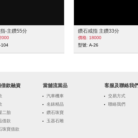
指-主鑽55分
鑽石戒指 主鑽33分
2000
價格: 18000
-104
型號: A-26
舖借款融資
當舖流當品
客服及聯絡我
款
汽車機車
交易方式
款
名錶精品
聯絡我們
屋二胎
鑽石珠寶
品借款
玉器石雕
石珠寶借款