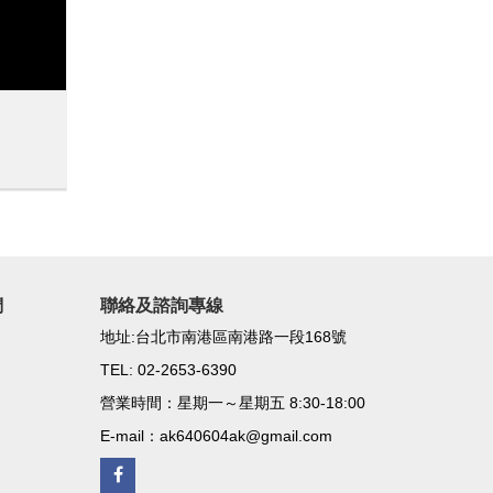
鑽石墬飾項鍊 主鑽43分
價格: 25000
價格: 1
型號: A-101
型號: A
永久證書
們
聯絡及諮詢專線
地址:台北市南港區南港路一段168號
TEL: 02-2653-6390
營業時間：星期一～星期五 8:30-18:00
E-mail：ak640604ak@gmail.com