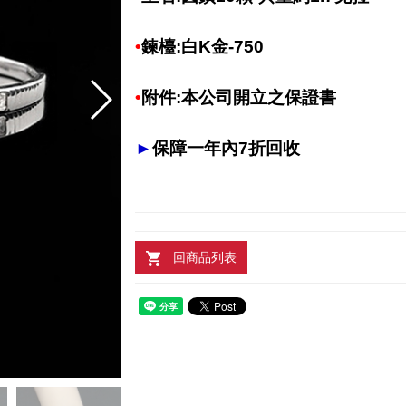
•
鍊
檯:白K金-750
•
附件:本公司開立之保證書
►
保障一年內7折回收
回商品列表