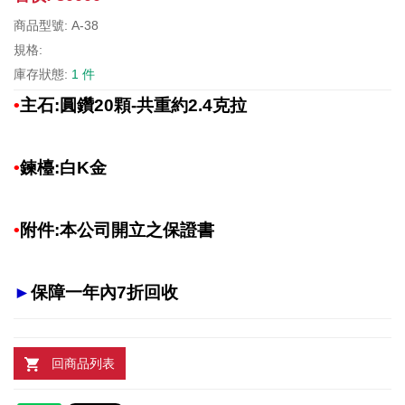
商品型號: A-38
規格:
庫存狀態:
1 件
•
主石:圓鑽20顆-共重約2.4克拉
•
鍊
檯:白K金
•
附件:本公司開立之保證書
►
保障一年內7折回收
回商品列表