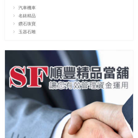
汽車機車
名錶精品
鑽石珠寶
玉器石雕